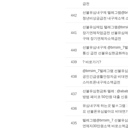
급전
선불유심내구제 텔레그램@brr
442
청년비상금급전 내구제소액 
선불유심매입 텔레그램@brrs
441
장기연체작업급전 선불유심매
구매 장기연체자소액급전
선불유심내구제 @brrsim_
440
통신 급전 선불유심현금화하
439
? 바로가기?
@brrsim_7텔레그램 선불
438
공인긴급생활안정자금 비대면
스마트폰내구제소액급전
선불유심현금화 텔레 : @ab
437
방법 페이코 50만원 대출 
유심내구제 하는곳 텔ㄹ그램 : 
436
요 선불폰유심팔아요 비대면
텔레그램@brrsim_7 선불
435
연체자30만원소액 바로소액