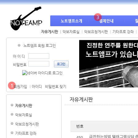
3
자유게시판
악보자료실
악보요청게시판
기타프로 강좌
노트앰프 회원 로그인
아 이 디
비밀번호
1
회원가입
아이디
비밀번호 찾기
자유게시판
자유게시판
악보자료실
악보요청게시판
번호
기타프로 강좌
급전하는방법 탤래그램상담 @
450