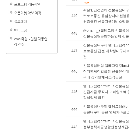
프로그램 기능제안
확실한급전업체 선불유심내구제 
오픈마켓 악보 제작
449
뽀로로통신 유심삽니다 선불
허증급전 신불자생계비소액
중고매매
멤버모집
@brrsim_7텔레그램 선불
448
선불유심현금화하는업체 선불
cms 매월 7천원 자동연
장 신청
선불유심내구제 텔레그램@brr
447
로로통신 급전 대학생내구제
전
선불유심매입 텔레그램@brrs
446
장기연체작업급전 선불유심매
구매 장기연체자소액급전
텔레그램@brrsim_7 선불
445
긴급자금 무직자 모바일소액
정식업체 급전
선불유심내구제 텔레그램@brr
444
급전내구제 급전 연체자바로
텔레그램@brrsim_7 선불
443
정부정책자금생활안정생계급