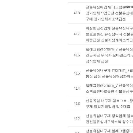
선불유심매입 텔레그램@brrs
418
장기연체작업급전 선불유심매
구매 장기연체자소액급전
확실한급전업체 선불유심내구제 
417
뽀로로통신 유심삽니다 선불
허증급전 신불자생계비소액
텔레그램@brrsim_7 선불
416
긴급자금 무직자 모바일소액
정식업체 급전
선불유심내구제 @brrsim_
415
통신 급전 선불유심현금화하
텔레그램@brrsim_7 선불
414
소액급전바로급전 선불유심구
선불유심 내구제 텔ㄹㄱㄹ : @
413
구제 당일지급알바 일수대출
선불유심내구제 정식업체 텔ㄹ그ㄹ
412
전선불유심내구제소액 정수
선불유심내구제 텔레그램@brr