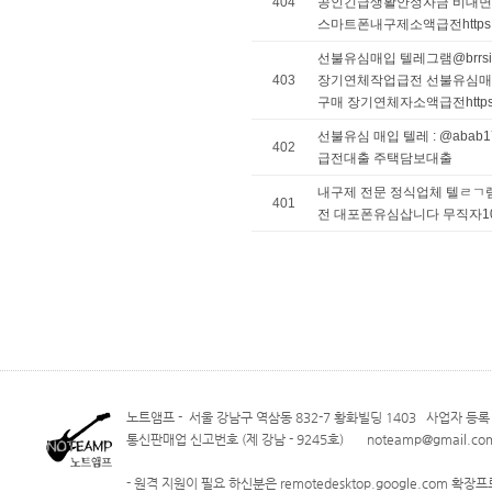
404
공인긴급생활안정자금 비대면
스마트폰내구제소액급전https://brr
선불유심매입 텔레그램@brrs
403
장기연체작업급전 선불유심매
구매 장기연체자소액급전https://br
선불유심 매입 텔레 : @aba
402
급전대출 주택담보대출
내구제 전문 정식업체 텔ㄹㄱ램 
401
전 대포폰유심삽니다 무직자
노트앰프 - 서울 강남구 역삼동 832-7 황화빌딩 1403 사업자 등록 번
통신판매업 신고번호 (제 강남 - 9245호) noteamp@gmail.com
- 원격 지원이 필요 하신분은 remotedesktop.google.com 