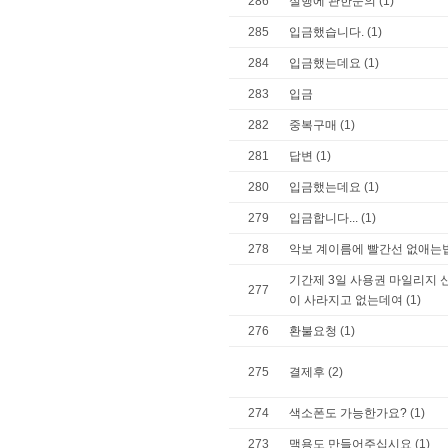
286
실행에 관한문의
(1)
285
입금했습니다.
(1)
284
입금했는데요
(1)
283
입금
282
중복구매
(1)
281
답변
(1)
280
입금했는데요
(1)
279
입금합니다...
(1)
278
악보 계이름에 빨간선 없애는
기간제 3일 사용권 마일리지
277
이 사라지고 없는데여
(1)
276
환불요청
(1)
275
결제후
(2)
274
색소폰도 가능한가요?
(1)
273
맥용도 만들어주십시요
(1)