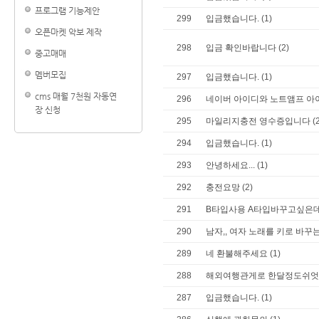
프로그램 기능제안
299
입금했습니다.
(1)
오픈마켓 악보 제작
298
입금 확인바랍니다
(2)
중고매매
멤버모집
297
입금했습니다.
(1)
cms 매월 7천원 자동연
296
네이버 아이디와 노트앰프 아
장 신청
295
마일리지충전 영수증입니다
(
294
입금했습니다.
(1)
293
안녕하세요...
(1)
292
충전요망
(2)
291
B타입사용 A타입바꾸고싶은
290
남자,, 여자 노래를 키로 바꾸
289
네 환불해주세요
(1)
288
해외여행관게로 한달정도쉬
287
입금했습니다.
(1)