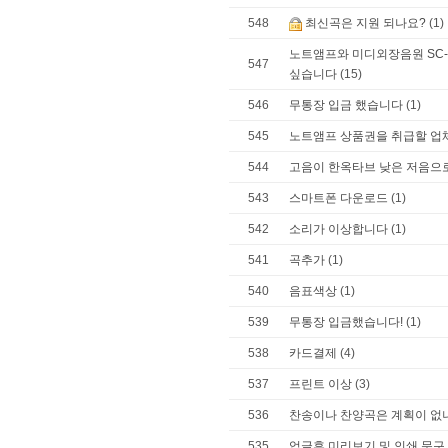
548
최신곡은 지원 되나요?
(1)
노트앰프와 미디외장음원 SC-
547
싶습니다
(15)
546
무통장 입금 했습니다
(1)
545
노트앰프 상품권을 취급할 업
544
고음이 한옥타브 낮은 저음으
543
스마트폰 다운로드
(1)
542
소리가 이상합니다
(1)
541
곡추가
(1)
540
음표색상
(1)
539
무통장 입금했습니다!
(1)
538
카드결제
(4)
537
프린트 이상
(3)
536
찬송이나 찬양곡은 계획이 없
535
업글후 미리보기 및 인쇄 문구