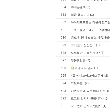
534
휴대폰결재
(2)
533
입금 했습니다
(1)
532
아이패드프로는 다운이 안되
531
프로그램업그레이드 요청합니
530
윈도우 10 데스크탑 사용자입
529
고객센터 전범좀....
(1)
528
노트북만 가능한가요?
(3)
527
무통장입금
(2)
526
마일리지 결제
(1)
525
4줄 베이스타브악보 문제
(2)
524
악보화면..
(2)
523
메인화면에 악보 마디 변환 
522
로그인 갑자기 안됩니다.
(1)
521
로그인이 갑자기 안됨요
(1)