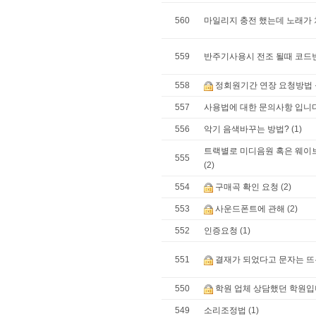
560
마일리지 충전 했는데 노래가
559
반주기사용시 전조 될때 코드
558
정회원기간 연장 요청방법
557
사용법에 대한 문의사항 입니
556
악기 음색바꾸는 방법?
(1)
트랙별로 미디음원 혹은 웨이
555
(2)
554
구매곡 확인 요청
(2)
553
사운드폰트에 관해
(2)
552
인증요청
(1)
551
결재가 되었다고 문자는 
550
학원 업체 상담했던 학원입
549
소리조정법
(1)