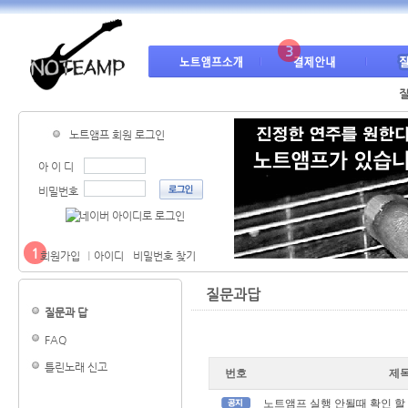
3
질
노트앰프 회원 로그인
아 이 디
비밀번호
1
회원가입
아이디
비밀번호 찾기
질문과답
질문과 답
FAQ
틀린노래 신고
번호
제
노트앰프 실행 안될때 확인 할 