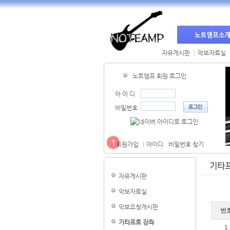
자유게시판
악보자료실
노트앰프 회원 로그인
아 이 디
비밀번호
1
회원가입
아이디
비밀번호 찾기
기타
자유게시판
악보자료실
악보요청게시판
번
기타프로 강좌
1