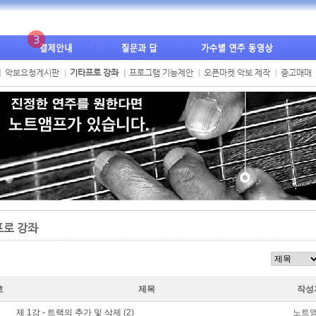
3
악보요청게시판
기타프로 강좌
프로그램 기능제안
오픈마켓 악보 제작
중고매매
프로 강좌
호
제목
작성
제 1강 - 트랙의 추가 및 삭제
(2)
노트